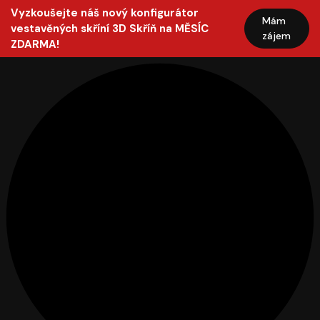
Vyzkoušejte náš nový konfigurátor
Mám
vestavěných skříní 3D Skříň na MĚSÍC
zájem
ZDARMA!