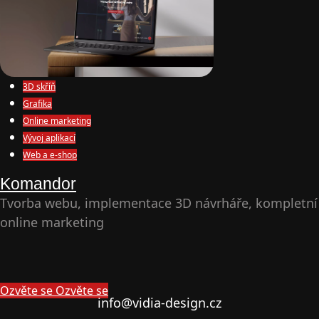
3D skříň
Grafika
Online marketing
Vývoj aplikací
Web a e-shop
Komandor
Tvorba webu, implementace 3D návrháře, kompletní
online marketing
Ozvěte se
Ozvěte se
info@vidia-design.cz