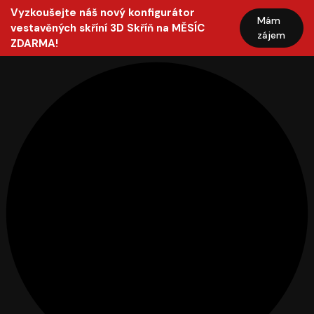
Vyzkoušejte náš nový konfigurátor
Mám
vestavěných skříní 3D Skříň na MĚSÍC
zájem
ZDARMA!