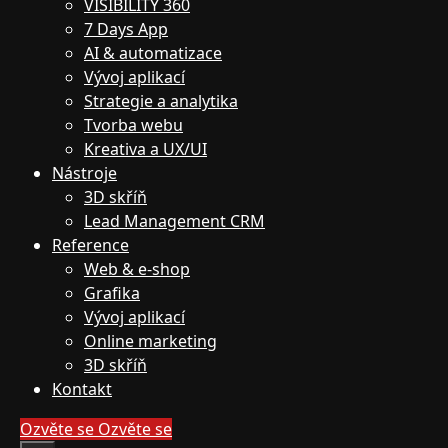
VISIBILITY 360
7 Days App
AI & automatizace
Vývoj aplikací
Strategie a analytika
Tvorba webu
Kreativa a UX/UI
Nástroje
3D skříň
Lead Management CRM
Reference
Web & e-shop
Grafika
Vývoj aplikací
Online marketing
3D skříň
Kontakt
Ozvěte se
Ozvěte se