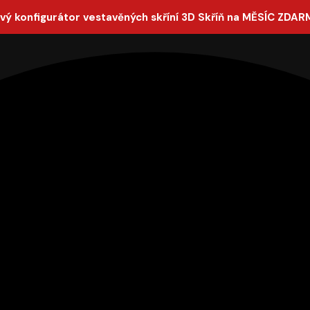
vý konfigurátor vestavěných skříní 3D Skříň na MĚSÍC ZDAR