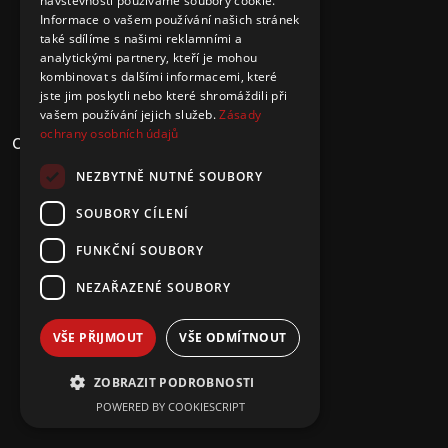
návštěvnosti používáme soubory cookie.
NEW YORK
Informace o vašem používání našich stránek
také sdílíme s našimi reklamními a
TORONTO
analytickými partnery, kteří je mohou
BERLIN
kombinovat s dalšími informacemi, které
LONDON
jste jim poskytli nebo které shromáždili při
vašem používání jejich služeb.
Zásady
ochrany osobních údajů
COPYRIGHT © RAVEXTHEME 2025
NEZBYTNĚ NUTNÉ SOUBORY
TERMS OF USE
SOUBORY CÍLENÍ
FUNKČNÍ SOUBORY
NEZAŘAZENÉ SOUBORY
VŠE PŘIJMOUT
VŠE ODMÍTNOUT
ZOBRAZIT PODROBNOSTI
POWERED BY COOKIESCRIPT