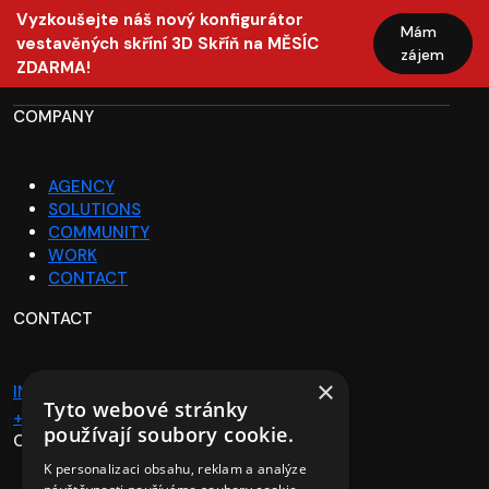
Vyzkoušejte náš nový konfigurátor
Mám
vestavěných skříní 3D Skříň na MĚSÍC
zájem
ZDARMA!
COMPANY
AGENCY
SOLUTIONS
COMMUNITY
WORK
CONTACT
CONTACT
×
INFO@ADONCREATIVE.COM
Tyto webové stránky
+1 245 212 354
používají soubory cookie.
OFFICE
K personalizaci obsahu, reklam a analýze