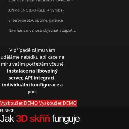
API do CNC (DXF/GLB → výroba)
Enterprise SLA, uptime, garance
Návrhář s možností objednat a zaplatit.
V případě zájmu vám
uděláme nabídku aplikace na
míru vašim potřebám včetně
instalace na libovolný
server, API integrací,
individuální konfigurace
a
jiné.
Vyzkoušet DEMO
Vyzkoušet DEMO
FUNKCE
Jak
3D skříň
funguje