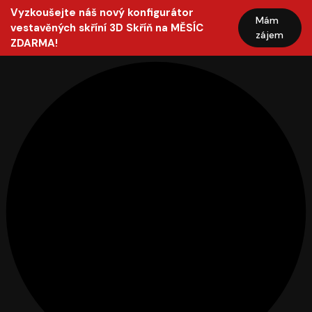
Vyzkoušejte náš nový konfigurátor
Mám
vestavěných skříní 3D Skříň na MĚSÍC
zájem
ZDARMA!