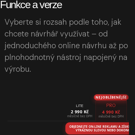
Funkce a verze
Vyberte si rozsah podle toho, jak
chcete návrhář využívat – od
jednoduchého online návrhu až po
plnohodnotný nástroj napojený na
výrobu.
NEJOBLÍBENĚJŠÍ
PRO
LITE
2 990 Kč
4 990 Kč
měsíčně bez DPH
měs
měsíčně bez DPH
OBJEDNEJTE ON-LINE REKLAMU A ZÍSKEJTE
VÝRAZNOU SLEVOU NEBO DOKONCE Z