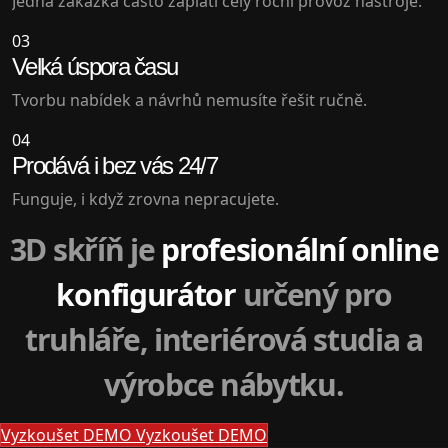
Jedna zakázka často zaplatí celý roční provoz nástroje.
03
Velká úspora času
Tvorbu nabídek a návrhů nemusíte řešit ručně.
04
Prodává i bez vás 24/7
Funguje, i když zrovna nepracujete.
3D skříň je
profesionální online
konfigurátor
určený pro
truhláře, interiérová studia a
výrobce nábytku.
Vyzkoušet DEMO
Vyzkoušet DEMO